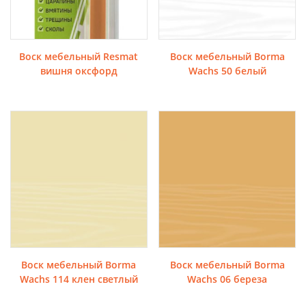
Воск мебельный Resmat
Воск мебельный Borma
вишня оксфорд
Wachs 50 белый
Воск мебельный Borma
Воск мебельный Borma
Wachs 114 клен светлый
Wachs 06 береза